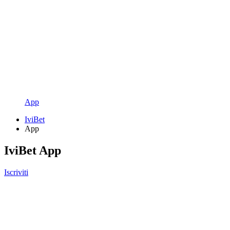
App
IviBet
App
IviBet App
Iscriviti