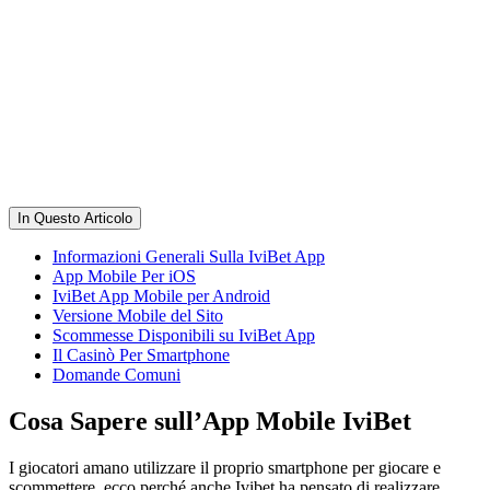
In Questo Articolo
Informazioni Generali Sulla IviBet App
App Mobile Per iOS
IviBet App Mobile per Android
Versione Mobile del Sito
Scommesse Disponibili su IviBet App
Il Casinò Per Smartphone
Domande Comuni
Cosa Sapere sull’App Mobile IviBet
I giocatori amano utilizzare il proprio smartphone per giocare e
scommettere, ecco perché anche Ivibet ha pensato di realizzare