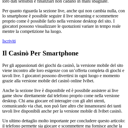
loro dati sensibili e finanziari non cadano in mani sbagliate.
Per quanto riguarda la sezione live, anche qui non cambia nulla, con
lo smartphone è possibile seguire il live streaming e scommettere
proprio come è possibile farlo nella versione desktop del sito. I
giocatori possono visualizzare le quotazioni variare in tempo reale
mentre la competizione ha luogo.
Iscriviti
Il Casinò Per Smartphone
Per gli appassionati dei giochi da casinò, la versione mobile del sito
viene incontro alle loro esigenze con un’offerta completa di giochi e
tavoli live. I giocatori possono divertirsi in ogni luogo e momento
grazie alla versione mobile del casinò online Ivibet.
Anche la sezione live è disponibile ed è possibile assistere ai live
game show direttamente dal telefono proprio come nella versione
desktop. Chi ama giocare ed interagire con gli altri utenti,
comunicando via chat, non può fare altro che innamorarsi dei tanti
tavoli live disponibili anche per la versione mobile di Ivibet casinò.
Un ultimo dettaglio molto importante per concludere questo articolo:
il telefono permette sia giocare e scommettere ma fornisce anche la