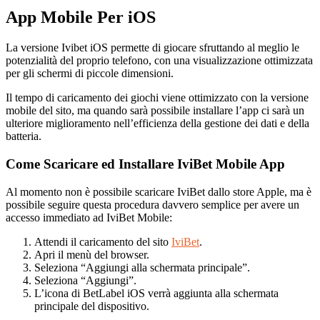
App Mobile Per iOS
La versione Ivibet iOS permette di giocare sfruttando al meglio le
potenzialità del proprio telefono, con una visualizzazione ottimizzata
per gli schermi di piccole dimensioni.
Il tempo di caricamento dei giochi viene ottimizzato con la versione
mobile del sito, ma quando sarà possibile installare l’app ci sarà un
ulteriore miglioramento nell’efficienza della gestione dei dati e della
batteria.
Come Scaricare ed Installare IviBet Mobile App
Al momento non è possibile scaricare IviBet dallo store Apple, ma è
possibile seguire questa procedura davvero semplice per avere un
accesso immediato ad IviBet Mobile:
Attendi il caricamento del sito
IviBet
.
Apri il menù del browser.
Seleziona “Aggiungi alla schermata principale”.
Seleziona “Aggiungi”.
L’icona di BetLabel iOS verrà aggiunta alla schermata
principale del dispositivo.