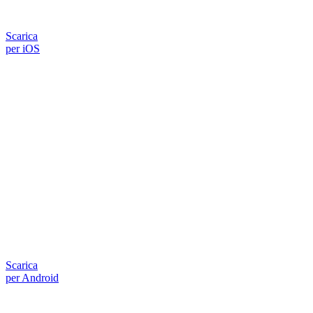
Scarica
per iOS
Scarica
per Android