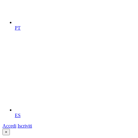
PT
ES
Accedi
Iscriviti
×