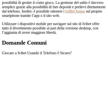
possibilità di gestire il conto gioco. La gestione del saldo è davvero
semplice grazie alla possibilità di fare depositi e prelievi direttamente
dal telefono. Inoltre, è possibile ottenere i
IviBet bonus
sul proprio
smartphone tramite l’app o il sito web.
Utilizzare i dispositivi mobile per navigare sul sito di Ivibet offre
tutto il divertimento possibile al pari della versione desktop, con
l’aggiunta di avere maggiore libertà.
Domande Comuni
Giocare a Ivibet Usando il Telefono è Sicuro?