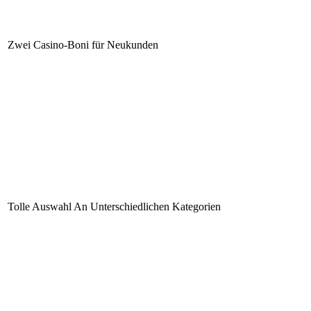
Zwei Casino-Boni für Neukunden
Tolle Auswahl An Unterschiedlichen Kategorien