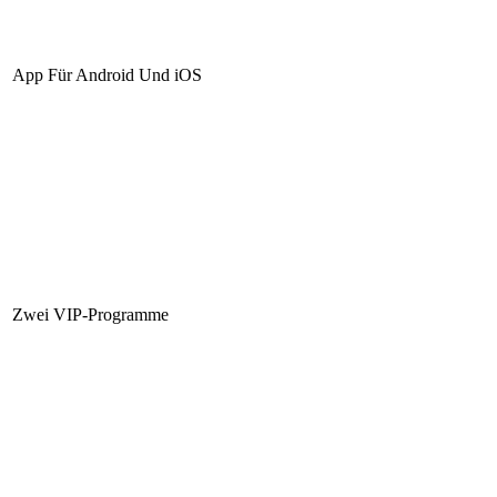
App Für Android Und iOS
Zwei VIP-Programme