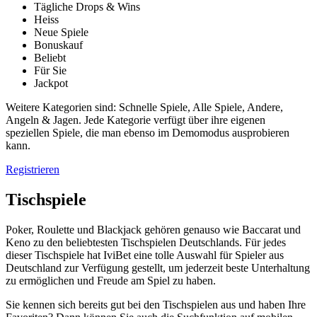
Tägliche Drops & Wins
Heiss
Neue Spiele
Bonuskauf
Beliebt
Für Sie
Jackpot
Weitere Kategorien sind: Schnelle Spiele, Alle Spiele, Andere,
Angeln & Jagen. Jede Kategorie verfügt über ihre eigenen
speziellen Spiele, die man ebenso im Demomodus ausprobieren
kann.
Registrieren
Tischspiele
Poker, Roulette und Blackjack gehören genauso wie Baccarat und
Keno zu den beliebtesten Tischspielen Deutschlands. Für jedes
dieser Tischspiele hat IviBet eine tolle Auswahl für Spieler aus
Deutschland zur Verfügung gestellt, um jederzeit beste Unterhaltung
zu ermöglichen und Freude am Spiel zu haben.
Sie kennen sich bereits gut bei den Tischspielen aus und haben Ihre