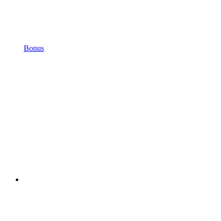
Bonus