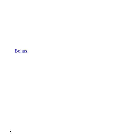
Bonus