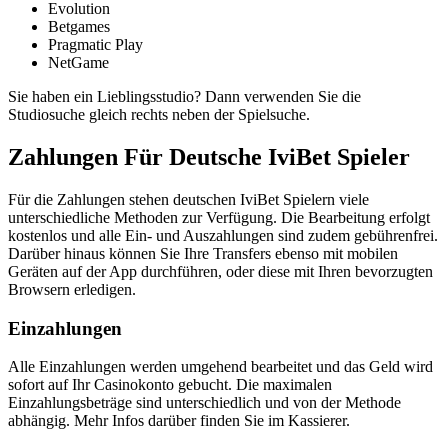
Evolution
Betgames
Pragmatic Play
NetGame
Sie haben ein Lieblingsstudio? Dann verwenden Sie die
Studiosuche gleich rechts neben der Spielsuche.
Zahlungen Für Deutsche IviBet Spieler
Für die Zahlungen stehen deutschen IviBet Spielern viele
unterschiedliche Methoden zur Verfügung. Die Bearbeitung erfolgt
kostenlos und alle Ein- und Auszahlungen sind zudem gebührenfrei.
Darüber hinaus können Sie Ihre Transfers ebenso mit mobilen
Geräten auf der App durchführen, oder diese mit Ihren bevorzugten
Browsern erledigen.
Einzahlungen
Alle Einzahlungen werden umgehend bearbeitet und das Geld wird
sofort auf Ihr Casinokonto gebucht. Die maximalen
Einzahlungsbeträge sind unterschiedlich und von der Methode
abhängig. Mehr Infos darüber finden Sie im Kassierer.