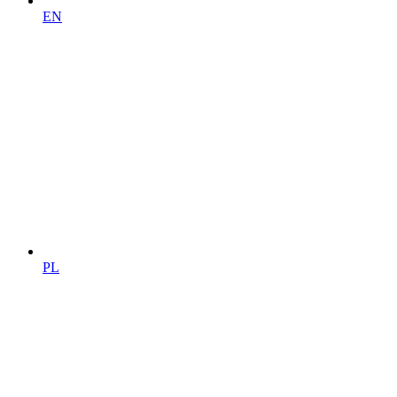
EN
PL