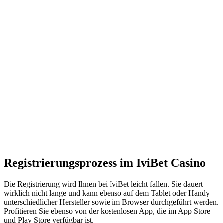
Registrierungsprozess im IviBet Casino
Die Registrierung wird Ihnen bei IviBet leicht fallen. Sie dauert
wirklich nicht lange und kann ebenso auf dem Tablet oder Handy
unterschiedlicher Hersteller sowie im Browser durchgeführt werden.
Profitieren Sie ebenso von der kostenlosen App, die im App Store
und Play Store verfügbar ist.