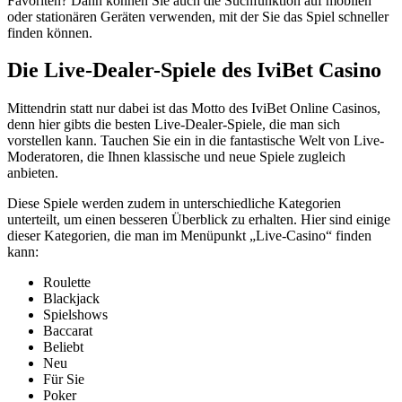
Favoriten? Dann können Sie auch die Suchfunktion auf mobilen
oder stationären Geräten verwenden, mit der Sie das Spiel schneller
finden können.
Die Live-Dealer-Spiele des IviBet Casino
Mittendrin statt nur dabei ist das Motto des IviBet Online Casinos,
denn hier gibts die besten Live-Dealer-Spiele, die man sich
vorstellen kann. Tauchen Sie ein in die fantastische Welt von Live-
Moderatoren, die Ihnen klassische und neue Spiele zugleich
anbieten.
Diese Spiele werden zudem in unterschiedliche Kategorien
unterteilt, um einen besseren Überblick zu erhalten. Hier sind einige
dieser Kategorien, die man im Menüpunkt „Live-Casino“ finden
kann:
Roulette
Blackjack
Spielshows
Baccarat
Beliebt
Neu
Für Sie
Poker