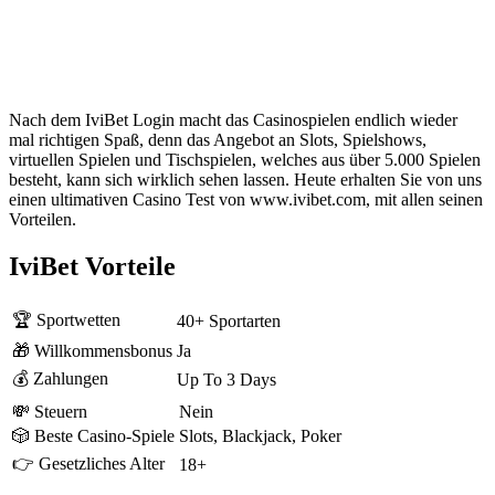
Nach dem IviBet Login macht das Casinospielen endlich wieder
mal richtigen Spaß, denn das Angebot an Slots, Spielshows,
virtuellen Spielen und Tischspielen, welches aus über 5.000 Spielen
besteht, kann sich wirklich sehen lassen. Heute erhalten Sie von uns
einen ultimativen Casino Test von www.ivibet.com, mit allen seinen
Vorteilen.
IviBet Vorteile
🏆 Sportwetten
40+ Sportarten
🎁 Willkommensbonus
Ja
💰 Zahlungen
Up To 3 Days
💸 Steuern
Nein
🎲 Beste Casino-Spiele
Slots, Blackjack, Poker
👉 Gesetzliches Alter
18+