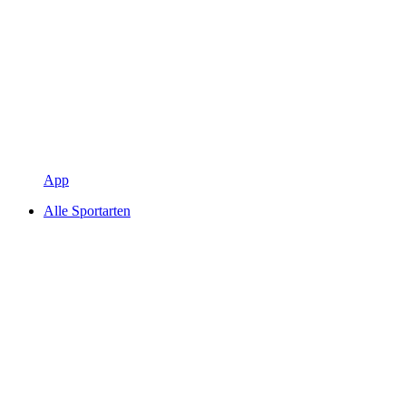
App
Alle Sportarten