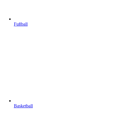
Fußball
Basketball